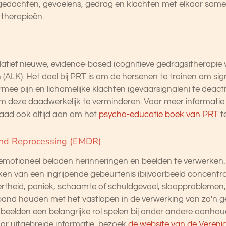
w gedachten, gevoelens, gedrag en klachten met elkaar sa
 therapieën.
elatief nieuwe, evidence-based (cognitieve gedrags)therapie
(ALK). Het doel bij PRT is om de hersenen te trainen om sig
rmee pijn en lichamelijke klachten (gevaarsignalen) te deact
 om deze daadwerkelijk te verminderen. Voor meer informatie
 raad ook altijd aan om het
psycho-educatie boek van PRT
te
and Reprocessing (EMDR)
motioneel beladen herinneringen en beelden te verwerken. Va
en van een ingrijpende gebeurtenis (bijvoorbeeld concentr
ertheid, paniek, schaamte of schuldgevoel, slaapproblemen
nd houden met het vastlopen in de verwerking van zo'n geb
beelden een belangrijke rol spelen bij onder andere aanhou
or uitgebreide informatie, bezoek
de website van de Veren