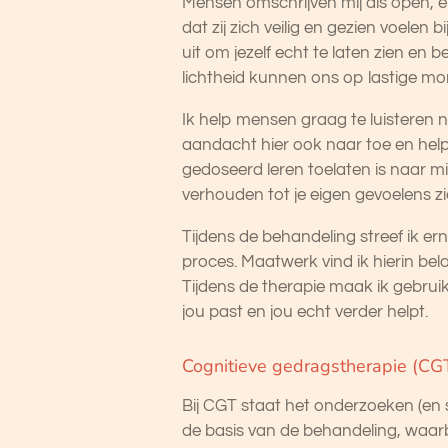
Mensen omschrijven mij als open, e
dat zij zich veilig en gezien voelen 
uit om jezelf echt te laten zien en
lichtheid kunnen ons op lastige mo
Ik help mensen graag te luisteren n
aandacht hier ook naar toe en help
gedoseerd leren toelaten is naar mi
verhouden tot je eigen gevoelens zie
Tijdens de behandeling streef ik er
proces. Maatwerk vind ik hierin bel
Tijdens de therapie maak ik gebrui
jou past en jou echt verder helpt.
Cognitieve gedragstherapie (CG
Bij CGT staat het onderzoeken (en
de basis van de behandeling, waarb