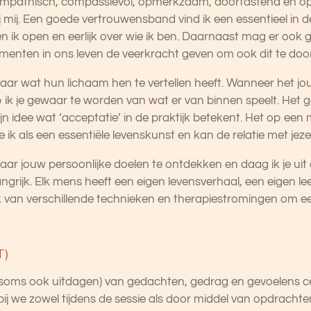
mpathisch, compassievol, opmerkzaam, doortastend en oprec
bij mij. Een goede vertrouwensband vind ik een essentieel in d
 ben ik open en eerlijk over wie ik ben. Daarnaast mag er o
menten in ons leven de veerkracht geven om ook dit te door
aar wat hun lichaam hen te vertellen heeft. Wanneer het jou
 ik je gewaar te worden van wat er van binnen speelt.
Het g
jn idee wat ‘acceptatie’ in de praktijk betekent. Het op een
 ik als een essentiële levenskunst en kan de relatie met jeze
naar jouw persoonlijke doelen te ontdekken en daag ik je ui
angrijk. Elk mens heeft een eigen
levensverhaal, een eigen le
k van verschillende technieken en therapiestromingen om ee
T)
 soms ook uitdagen) van gedachten, gedrag en gevoelens ce
ij we zowel tijdens de sessie als door middel van opdrachte