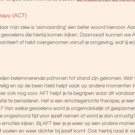
rapy (ACT)
Naar mijn idee is 'aanvaarding' een beter woord hiervoor. Aa
lle gevoelens die hierbij komen kijken. Daarnaast kunnen we
hanteert of hebt overgenomen vanuit je omgeving, wat jij ech
 heden belemmerende patronen tot stand zijn gekomen. Wat 
ilig en op de been hield helpt vaak op andere momenten in
hier ook nog voor. AFT helpt je te begrijpen waar dit vandaan
tie te benaderen. Het is een emotiegerichte therapie, je leer
ijn? Van welke gevoelens word je ongemakkelijk of gespann
e ongestoord tijd voor jezelf nemen of word je dan onrustig? 
 emoties kijken. Bij AFT leer je je weer op een andere mani
t voelen en weer dichter bij jezelf komt. Ook hierbij raad ik 