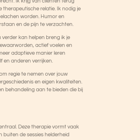
ht. Ik krijg van cliënten terug
e therapeutische relatie. Ik nodig je
ok gelachen worden. Humor en
staan en de pijn te verzachten.
 verder kan helpen breng ik je
ewaarworden, actief voelen en
 meer adaptieve manier leren
lf en anderen verrijken.
t om regie te nemen over jouw
ergeschiedenis en eigen kwaliteiten.
n behandeling aan te bieden die bij
ntraal. Deze therapie vormt vaak
n buiten de sessies helderheid