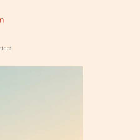
en
tact