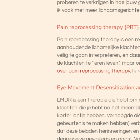
proberen te verkrijgen in hoe jou
ik vaak met meer lichaamsgerichte
Pain reprocessing therapy (PRT)
Pain reprocessing therapy is een r
aanhoudende lichamelijke klachten 
veilig te gaan interpreteren, en daa
de klachten te "leren leven", maar
over pain reprocessing therapy
. Ik
Eye Movement Desensitization 
EMDR is een therapie die helpt om e
klachten die je hebt na het meemak
korter lontje hebben, verhoogde al
gebeurtenis te maken hebben) verba
dat deze beladen herinneringen en 
depressieve gevoelens en angst. Vo