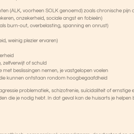
hten (ALK, voorheen SOLK genoemd) zoals chronische pijn 
ekeren, onzekerheid, sociale angst en fobieën)
als burn-out, overbelasting, spanning en onrust)
d, weinig plezier ervaren)
erheid
zelfverwijt of schuld
 met beslissingen nemen, je vastgelopen voelen
die kunnen ontstaan rondom hoogbegaafdheid
 agressie problematiek, schizofrenie, suïcidaliteit of ernstig
eden die je nodig hebt. In dat geval kan de huisarts je helpen